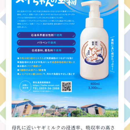
mail_outline
お問い合わせ
search
母乳に近いヤギミルクの浸透率、吸収率の高さ