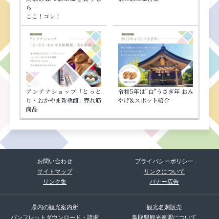
ら…
ここ！コレ！
アンテナショップ ｢とっと
令和5年は"白"うさぎ年 おみ
り・おかやま新橋館｣ 売れ筋
やげ&スポット紹介
商品
お問い合わせ
プライバシーポリシー
サイトマップ
リンクについて
リンク集
バナー広告
県内の観光案内所
観光名刺販売
パンフレットダウンロード・請求
鳥取県観光連盟について