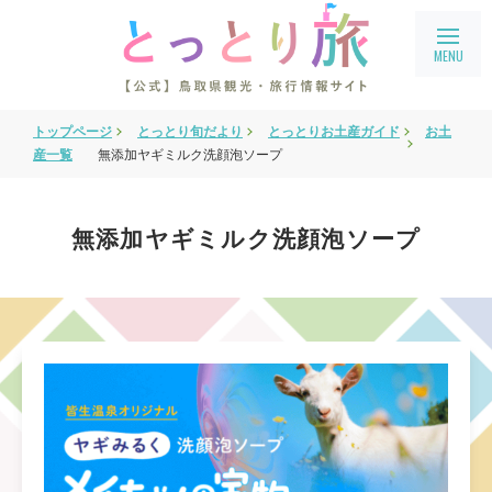
トップページ
とっとり旬だより
とっとりお土産ガイド
お土
旅行会社・企業向け情報
産一覧
無添加ヤギミルク洗顔泡ソープ
教育旅行
鳥取県フィルムコミッション
無添加ヤギミルク洗顔泡ソープ
鳥取まるわかり
アクセス
会員ページ
宿泊案内
language
English