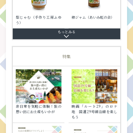
梨じゃむ（手作り工房ふゆ
柿ジャム（あいみ虹の会）
う）
特集
ブルーベリージャム（あい
りとっとのたからもの ほ
神住寺（かすてら）
温泉いちご濃厚じぇらーと
温泉いちごミルクのもと
福ノ誉 くだき梅らっきょう
KING KUROME
鳥取和牛コンビーフ
Cocoonロングタイプ
ヨーグルトバターサンド
砂プリン
KANI DANOMI フェイス
とち餅（赤）
白バラ牛乳
打吹公園だんご
二十世紀梨ゴーフレット
梨ケーキ
小泉八雲塩バターポルボ
素(す)ラーメンー孤独のグル
ゲゲゲの鬼太郎妖怪BOX
焼かにせんべい
とち餅（白）
大風呂敷サンドクッキー
パンのためのいちごジャム
栃かさね
なげいれどーなつ
温泉いちごシャーベット
福ノ誉 旨辛らっきょう味噌
福ノ誉 じゃことらっきょう
鳥取和牛ベーコン
まるごととまと
三朝まぜるヨーグルト（微
Souvenir Sable
KANI DANOMI ハンドケ
はっぴーたるたる 鳥取砂丘
吾左衛門鮓(ござえもんずし)
ふろしきまんじゅう
鳥取二十世紀梨フロマー
松葉がにせんべい
黄金のポルボローネ
鳥取和牛牛すじカレー
白山命水(はくさんめいすい)
星空舞(ほしぞらまい)糀甘酒
山陰の味 大風呂敷
因幡(いなば)の白うさぎ
み虹の会）
ほうるる うるおいフェイ
（藍）
クッキー
パック（カニ柄）
ローネ～琴浦町を訪れて130
メバージョンー
の生ラー油
糖）
ア
らっきょう入り
ジュビスキュイ
スマスク
年～
非日常を気軽に体験！旅の
映画「ルート29」のロケ
思い出にお土産もいかが
地 国道29号線沿線を楽し
もう