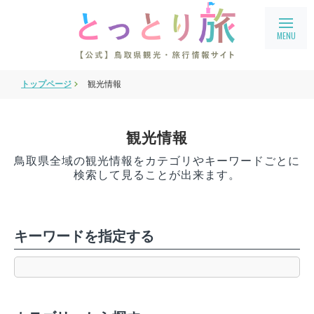
トップページ
観光情報
旅行会社・企業向け情報
教育旅行
観光情報
鳥取県フィルムコミッション
鳥取県全域の観光情報をカテゴリやキーワードごとに
鳥取まるわかり
検索して見ることが出来ます。
アクセス
会員ページ
キーワードを指定する
宿泊案内
language
English