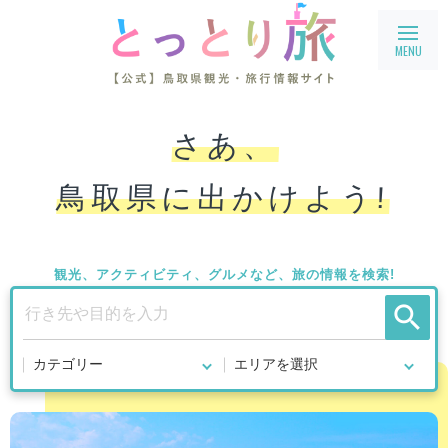
旅行会社・企業向け情報
さあ、
教育旅行
鳥取県に出かけよう!
鳥取県フィルムコミッション
鳥取まるわかり
観光、アクティビティ、グルメなど、旅の情報を検索!
アクセス
search
会員ページ
宿泊案内
language
English