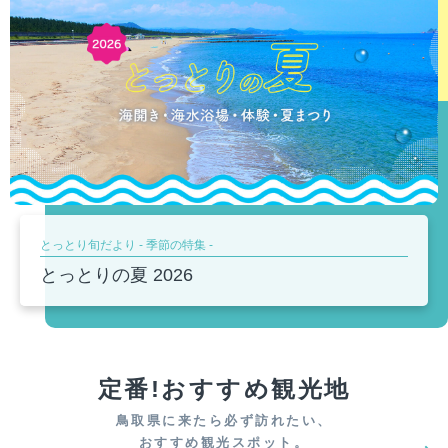
mail_outline
お問い合わせ
とっとり旬だより - 季節の特集 -
とっとり旬だより - 季節の特集 -
とっとり旬だより - 季節の特集 -
とっとり旬だより - 季節の特集 -
とっとり旬だより - 季節の特集 -
おすすめ情報
モデルコース
とっとり満喫ドライブパス
この夏鳥取へ来ぅ～る！？
とっとりの夏 2026
トリパス とっとりパスポート
鳥取の梨シーズン到来
WOWOW×Lemino 連続ドラマ「北方謙三 水
アソビュー鳥取へGo!
鳥取旅行AIジャーニーおすすめモデルコース
2日間乗り放題で約50％OFF
滸伝」
（お試し版）
定番!おすすめ観光地
鳥取県に来たら必ず訪れたい、
おすすめ観光スポット。