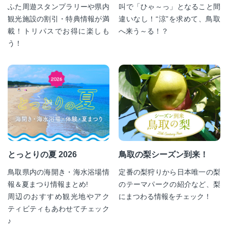
ふた周遊スタンプラリーや県内
叫で「ひゃ～っ」となること間
観光施設の割引・特典情報が満
違いなし！“涼”を求めて、鳥取
載！トリパスでお得に楽しも
へ来う～る！？
う！
とっとりの夏 2026
鳥取の梨シーズン到来！
鳥取県内の海開き・海水浴場情
定番の梨狩りから日本唯一の梨
報＆夏まつり情報まとめ!
のテーマパークの紹介など、梨
周辺のおすすめ観光地やアク
にまつわる情報をチェック！
ティビティもあわせてチェック
♪