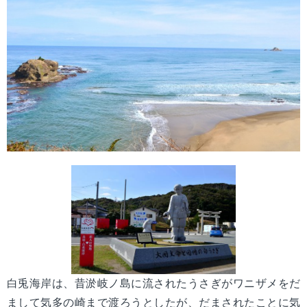
mail_outline
お問い合わせ
search
白兎海岸は、昔淤岐ノ島に流されたうさぎがワニザメをだ
まして気多の崎まで渡ろうとしたが、だまされたことに気