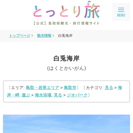
トップページ
観光情報
白兎海岸
旅行会社・企業向け情報
教育旅行
白兎海岸
鳥取県フィルムコミッション
(はくとかいがん)
鳥取まるわかり
アクセス
〔エリア:
鳥取・岩美エリア
>
鳥取市
〕 〔カテゴリ:
見る
>
海
岸・岬
,
遊ぶ
>
海水浴場
,
見る
>
ジオパーク
〕
会員ページ
宿泊案内
language
English