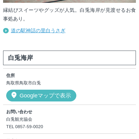
縁結びスイーツやグッズが人気。白兎海岸が見渡せるお食
事処あり。
道の駅神話の里白うさぎ
白兎海岸
住所
鳥取県鳥取市白兎
location_on
Googleマップで表示
お問い合わせ
白兎観光協会
TEL 0857-59-0020