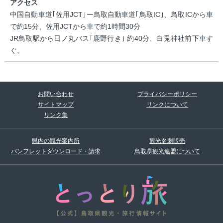
アクセス
中国自動車道｢佐用JCT｣ー鳥取自動車道｢鳥取IC｣、鳥取ICから車
で約15分、佐用JCTから車で約1時間30分
JR鳥取駅から日ノ丸バス｢鹿野行き｣ 約40分、白兎神社前下車す
ぐ。
お問い合わせ
プライバシーポリシー
サイトマップ
リンクについて
リンク集
県内の観光案内所
観光名刺販売
パンフレットダウンロード・請求
鳥取県観光連盟について