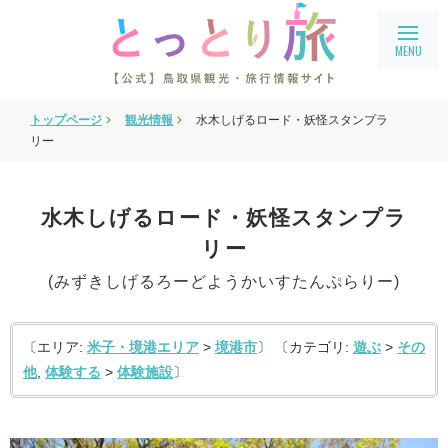
トップページ
観光情報
水木しげるロード・妖怪スタンプラ
旅行会社・企業向け情報
リー
教育旅行
鳥取県フィルムコミッション
水木しげるロード・妖怪スタンプラ
リー
鳥取まるわかり
(みずきしげるろーどようかいすたんぷらりー)
アクセス
会員ページ
〔エリア:
米子・境港エリア
>
境港市
〕 〔カテゴリ:
遊ぶ
>
その
宿泊案内
他
,
体験する
>
体験施設
〕
language
English