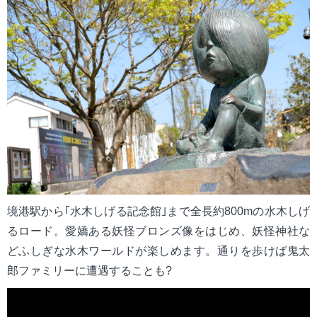
mail_outline
お問い合わせ
search
境港駅から｢水木しげる記念館｣まで全長約800mの水木しげ
るロード。愛嬌ある妖怪ブロンズ像をはじめ、妖怪神社な
どふしぎな水木ワールドが楽しめます。通りを歩けば鬼太
郎ファミリーに遭遇することも?