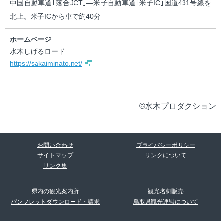
中国自動車道｢落合JCT｣―米子自動車道｢米子IC｣国道431号線を
北上。米子ICから車で約40分
ホームページ
水木しげるロード
https://sakaiminato.net/
©水木プロダクション
お問い合わせ
プライバシーポリシー
サイトマップ
リンクについて
リンク集
県内の観光案内所
観光名刺販売
パンフレットダウンロード・請求
鳥取県観光連盟について