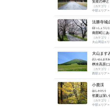
安産の神と
（カテゴリ：
中部エリア >
法勝寺城
(ほっしょうじ
南部町にあ
（カテゴリ：見る
大山周辺エリア
大山ます
(だいせんます
桝水高原に
（カテゴリ：見
西部エリア >
小鹿渓
(おしかけい)
初夏は深い
（カテゴリ：見
中部エリア >