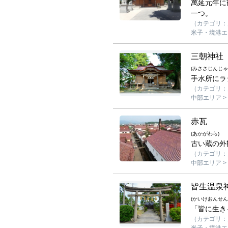
萬延元年に
一つ。
（カテゴリ：
米子・境港エリ
三朝神社
(みささじんじゃ
手水所にラ
（カテゴリ：
中部エリア >
赤瓦
(あかがわら)
古い蔵の外
（カテゴリ：見
中部エリア >
皆生温泉
(かいけおんせん
「皆に生き
（カテゴリ：
米子・境港エリ