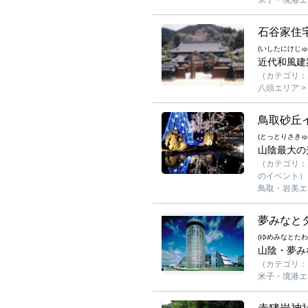
石谷家住
(いしたにけじゅ
近代和風建
（カテゴリ：見
八頭エリア >
鳥取砂丘
(とっとりさきゅ
山陰最大の
（カテゴリ：見
のイベント）
鳥取・岩美エリ
夢みなと
(ゆめみなとた
山陰・夢み
（カテゴリ：見る
米子・境港エリ