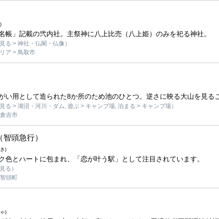
)
名帳」記載の弐内社。主祭神に八上比売（八上姫）のみを祀る神社。
見る > 神社・仏閣・仏像）
ア > 鳥取市
がい用として造られた8か所のため池のひとつ。逆さに映る大山を見る
る > 湖沼・河川・ダム, 遊ぶ > キャンプ場, 泊まる > キャンプ場）
 倉吉市
（智頭急行）
き)
ク色とハートに包まれ、「恋が叶う駅」として注目されています。
見る）
 智頭町
ゃ)