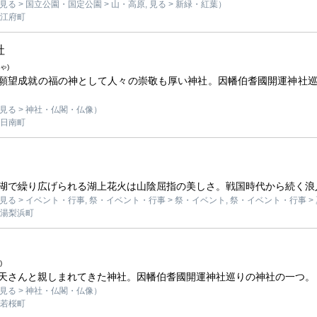
る > 国立公園・国定公園 > 山・高原, 見る > 新緑・紅葉）
 江府町
社
ゃ)
願望成就の福の神として人々の崇敬も厚い神社。因幡伯耆國開運神社
見る > 神社・仏閣・仏像）
 日南町
湖で繰り広げられる湖上花火は山陰屈指の美しさ。戦国時代から続く浪
る > イベント・行事, 祭・イベント・行事 > 祭・イベント, 祭・イベント・行事 >
 湯梨浜町
)
天さんと親しまれてきた神社。因幡伯耆國開運神社巡りの神社の一つ。
見る > 神社・仏閣・仏像）
 若桜町