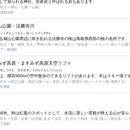
して知られる神社。安産岩と呼ばれる岩もあります。
見る > 神社・仏閣・仏像）
 湯梨浜町
山公園・法勝寺川
じょうざんこうえん・ほっしょうじがわ)
る城山公園周辺に咲き乱れる法勝寺の桜は鳥取県西部の桜の名所です。
 > 城・城跡, 見る > 季節の花 > 春の花, 遊ぶ > 遊歩道・ハイキング, 遊ぶ > 公園
 > 南部町
みず高原・ますみず高原天空リフト
みずこうげん・ますみずこうげんてんくうりふと)
は、標高900mの空中散歩のできるリフトがあります。冬はスキー場で
る > 国立公園・国定公園 > 山・高原, 見る > 展望台, 遊ぶ > スキー場, 体験する）
 伯耆町
緑色、秋は紅葉のスポットとして、水流に美しい景観が映える心が安ら
る > 史跡・名勝・記念物, 見る > 渓谷・滝, 見る > 新緑・紅葉, 遊ぶ > 遊歩道・
 三朝町