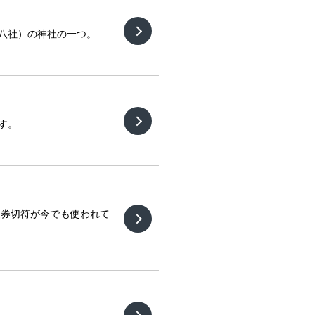
八社）の神社の一つ。
す。
硬券切符が今でも使われて