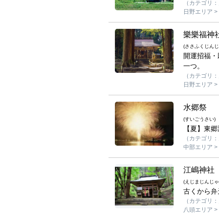
（カテゴリ：見
日野エリア >
樂樂福神
(ささふくじんじ
開運招福・
一つ。
（カテゴリ：
日野エリア >
水郷祭
(すいごうさい)
【夏】東郷
（カテゴリ：見
中部エリア >
江嶋神社
(えじまじんじゃ
古くから弁
（カテゴリ：
八頭エリア >