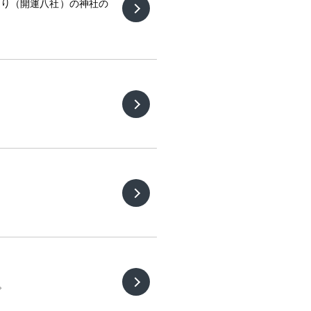
巡り（開運八社）の神社の
）
。