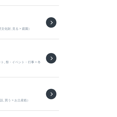
文化財, 見る > 庭園）
ト, 祭・イベント・行事 > 冬
設, 買う > お土産処）