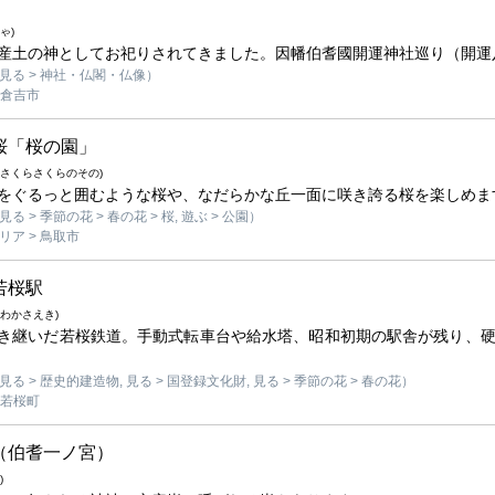
ゃ)
産土の神としてお祀りされてきました。因幡伯耆國開運神社巡り（開運
見る > 神社・仏閣・仏像）
 倉吉市
桜「桜の園」
んさくらさくらのその)
をぐるっと囲むような桜や、なだらかな丘一面に咲き誇る桜を楽しめま
 > 季節の花 > 春の花 > 桜, 遊ぶ > 公園）
ア > 鳥取市
若桜駅
わかさえき)
き継いだ若桜鉄道。手動式転車台や給水塔、昭和初期の駅舎が残り、
る > 歴史的建造物, 見る > 国登録文化財, 見る > 季節の花 > 春の花）
 若桜町
（伯耆一ノ宮）
)