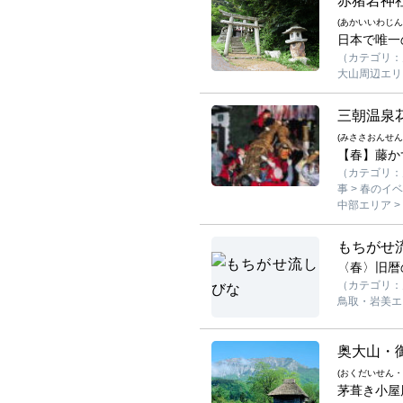
赤猪岩神
(あかいいわじん
日本で唯一
（カテゴリ：
大山周辺エリア
三朝温泉
(みささおんせん
【春】藤か
（カテゴリ：見
事 > 春のイ
中部エリア >
もちがせ
〈春〉旧暦
（カテゴリ：見
鳥取・岩美エリ
奥大山・
(おくだいせん・
茅葺き小屋