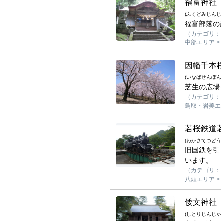
福富神社
(ふくどみじんじ
福富部落の
（カテゴリ：
中部エリア >
因幡千本
(いなばせんぼ
芝生の広場
（カテゴリ：見る
鳥取・岩美エリ
若桜鉄道
(わかさてつどう
旧国鉄を引
います。
（カテゴリ：見
八頭エリア >
倭文神社
(しとりじんじゃ