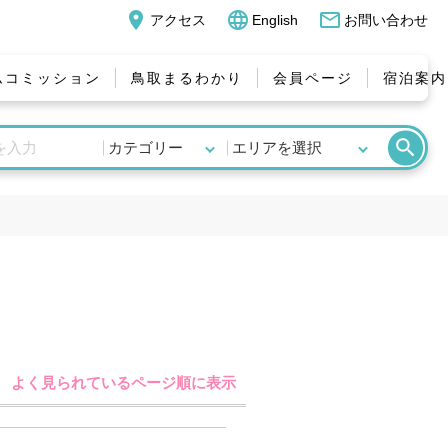
place
language
mail_outline
アクセス
English
お問い合わせ
ムコミッション
鳥取まるわかり
会員ページ
宿泊案内
search
よく見られているページ順に表示