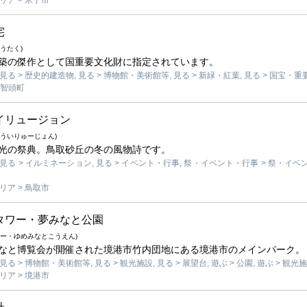
宅
うたく)
築の傑作として国重要文化財に指定されています。
る > 歴史的建造物, 見る > 博物館・美術館等, 見る > 新緑・紅葉, 見る > 国宝・重要
 智頭町
イリュージョン
ういりゅーじょん)
光の祭典。鳥取砂丘の冬の風物詩です。
る > イルミネーション, 見る > イベント・行事, 祭・イベント・行事 > 祭・イベン
ア > 鳥取市
タワー・夢みなと公園
わー・ゆめみなとこうえん)
なと博覧会が開催された境港市竹内団地にある境港市のメインパーク。
 > 博物館・美術館等, 見る > 観光施設, 見る > 展望台, 遊ぶ > 公園, 遊ぶ > 観光施
ア > 境港市