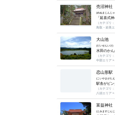
売沼神社
(めぬまじんじゃ
「延喜式神
（カテゴリ：
鳥取・岩美エリ
大山池
(だいせんいけ)
水田のかん
（カテゴリ：見
中部エリア >
恋山形駅
(こいやまがたえ
駅舎がピン
（カテゴリ：
八頭エリア >
富益神社
(とみますじんじ