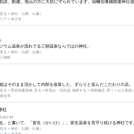
歓請、創建。地元の方に大切に守られています。因幡伯耆國開運神社
見る > 神社・仏閣・仏像）
ア > 米子市
)
ジウム温泉が流れでる三朝温泉ならではの神社。
見る > 神社・仏閣・仏像）
 三朝町
観はそのまま活かして内部を改装した、ずらりと並んだこだわりの店。
る > 歴史的建造物, 見る > 町並み・旧街道, 体験する > 体験施設, 買う > お土産処
 倉吉市
神社
じんじゃ)
る」と書いて、「皆生（かいけ）」。皆生温泉を見守り続ける神社です
見る > 神社・仏閣・仏像）
ア > 米子市