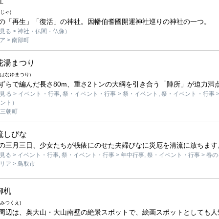
社
じゃ)
の「再生」「復活」の神社。因幡伯耆國開運神社巡りの神社の一つ。
見る > 神社・仏閣・仏像）
 > 南部町
花湯まつり
はなゆまつり)
ずらで編んだ長さ80m、重さ2トンの大綱を引き合う「陣所」が迫力満
る > イベント・行事, 祭・イベント・行事 > 祭・イベント, 祭・イベント・行事 
ベント）
 三朝町
流しびな
の三月三日、少女たちが桟俵にのせた夫婦びなに災厄を清流に放ちます
る > イベント・行事, 祭・イベント・行事 > 年中行事, 祭・イベント・行事 > 春
ア > 鳥取市
御机
みつくえ)
周辺は、奥大山・大山南壁の絶景スポットで、絵画スポットとしても人