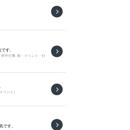
点です。
> 年中行事, 祭・イベント・行
。
のイベント）
気です。