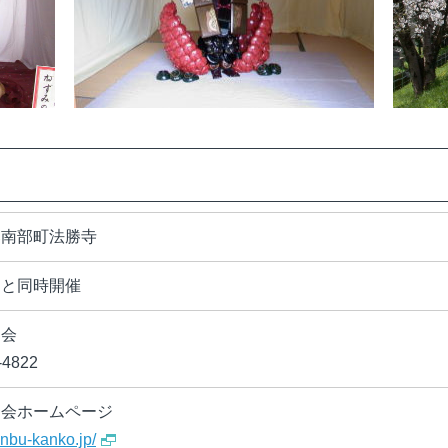
郡南部町法勝寺
りと同時開催
協会
-4822
協会ホームページ
nanbu-kanko.jp/