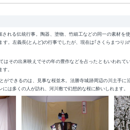
催される伝統行事。陶器、塗物、竹細工などの同一の素材を
ます。左義長(とんど)の行事でしたが、現在は｢さくらまつり｣
てはその出来映えでその年の豊作などを占ったともいわれて
ます。
とができるのは、見事な桜並木。法勝寺城跡周辺の川土手に沿
ンには多くの人が訪れ、河川敷で幻想的な桜に酔いしれます。