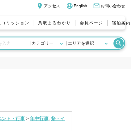
place
language
mail_outline
アクセス
English
お問い合わせ
ムコミッション
鳥取まるわかり
会員ページ
宿泊案内
search
ベント・行事
>
年中行事
,
祭・イ