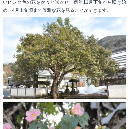
いピンク色の花を次々と咲かせ、例年11月下旬から咲き始
mail_outline
お問い合わせ
め、4月上旬頃まで優雅な花を見ることができます。
search