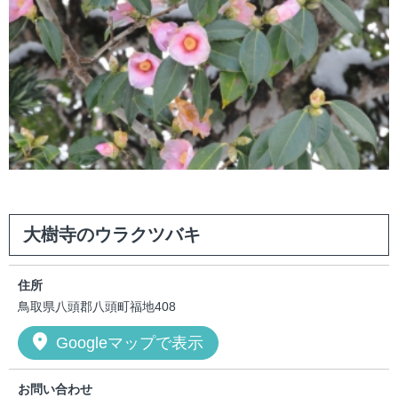
大樹寺のウラクツバキ
住所
鳥取県八頭郡八頭町福地408
location_on
Googleマップで表示
お問い合わせ