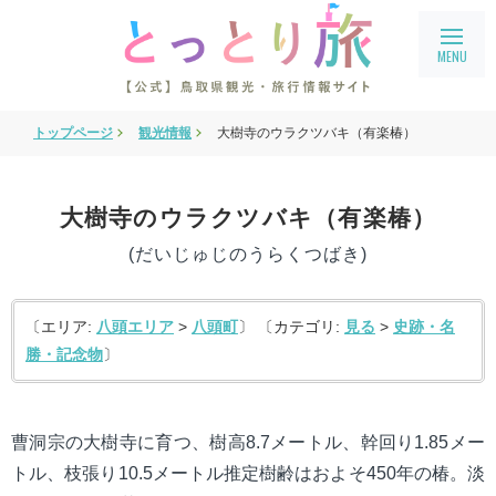
トップページ
観光情報
大樹寺のウラクツバキ（有楽椿）
旅行会社・企業向け情報
教育旅行
大樹寺のウラクツバキ（有楽椿）
鳥取県フィルムコミッション
(だいじゅじのうらくつばき)
鳥取まるわかり
アクセス
〔エリア:
八頭エリア
>
八頭町
〕 〔カテゴリ:
見る
>
史跡・名
勝・記念物
〕
会員ページ
宿泊案内
曹洞宗の大樹寺に育つ、樹高8.7メートル、幹回り1.85メー
language
English
トル、枝張り10.5メートル推定樹齢はおよそ450年の椿。淡