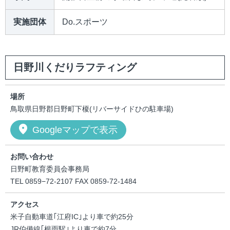
実施団体
Do.スポーツ
日野川くだりラフティング
場所
鳥取県日野郡日野町下榎(リバーサイドひの駐車場)
location_on
Googleマップで表示
お問い合わせ
日野町教育委員会事務局
TEL 0859−72-2107 FAX 0859-72-1484
アクセス
米子自動車道｢江府IC｣より車で約25分
JR伯備線｢根雨駅｣より車で約7分