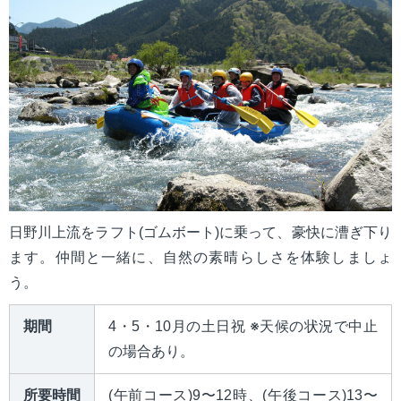
mail_outline
お問い合わせ
search
日野川上流をラフト(ゴムボート)に乗って、豪快に漕ぎ下り
ます。仲間と一緒に、自然の素晴らしさを体験しましょ
う。
期間
4・5・10月の土日祝 ※天候の状況で中止
の場合あり。
所要時間
(午前コース)9〜12時、(午後コース)13〜