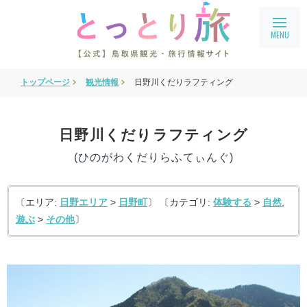
トップページ
観光情報
日野川くだりラフティング
旅行会社・企業向け情報
教育旅行
日野川くだりラフティング
鳥取県フィルムコミッション
(ひのがわくだりらふてぃんぐ)
鳥取まるわかり
アクセス
〔エリア:
日野エリア
>
日野町
〕 〔カテゴリ:
体験する
>
自然
,
遊ぶ
>
その他
〕
会員ページ
宿泊案内
language
English