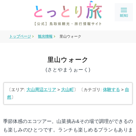
トップページ
観光情報
里山ウォーク
旅行会社・企業向け情報
教育旅行
里山ウォーク
鳥取県フィルムコミッション
(さとやまうぉーく)
鳥取まるわかり
アクセス
〔エリア:
大山周辺エリア
>
大山町
〕 〔カテゴリ:
体験する
>
自
然
〕
会員ページ
宿泊案内
季節体感のエコツアー。山菜摘み&その場で調理ができるの
language
English
も楽しみのひとつです。ランチも楽しめるプランもありま