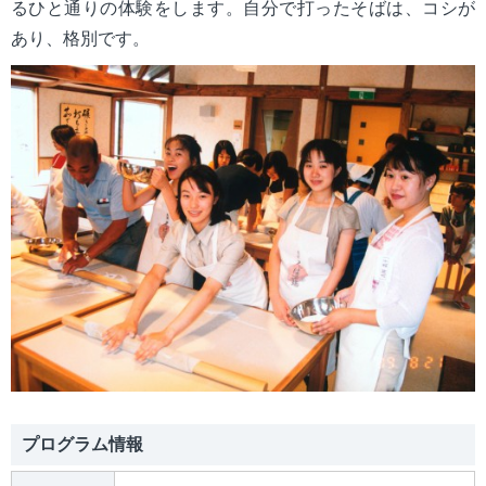
るひと通りの体験をします。自分で打ったそばは、コシが
mail_outline
お問い合わせ
あり、格別です。
search
プログラム情報