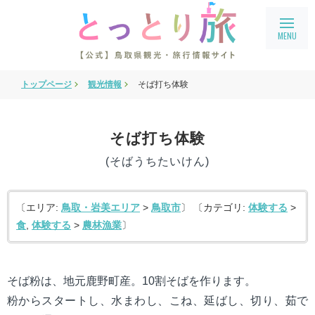
トップページ
観光情報
そば打ち体験
旅行会社・企業向け情報
教育旅行
そば打ち体験
鳥取県フィルムコミッション
(そばうちたいけん)
鳥取まるわかり
アクセス
〔エリア:
鳥取・岩美エリア
>
鳥取市
〕 〔カテゴリ:
体験する
>
食
,
体験する
>
農林漁業
〕
会員ページ
宿泊案内
そば粉は、地元鹿野町産。10割そばを作ります。
language
English
粉からスタートし、水まわし、こね、延ばし、切り、茹で