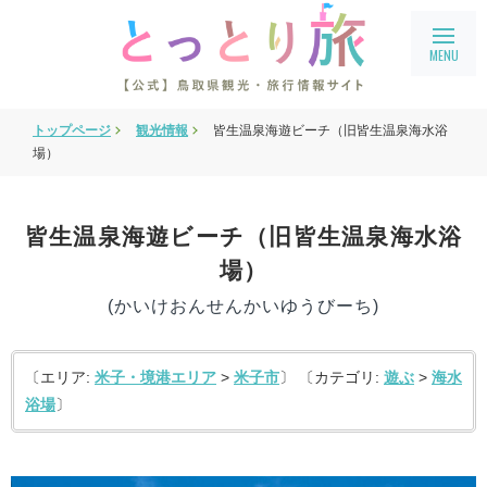
トップページ
観光情報
皆生温泉海遊ビーチ（旧皆生温泉海水浴
旅行会社・企業向け情報
場）
教育旅行
鳥取県フィルムコミッション
皆生温泉海遊ビーチ（旧皆生温泉海水浴
場）
鳥取まるわかり
(かいけおんせんかいゆうびーち)
アクセス
会員ページ
〔エリア:
米子・境港エリア
>
米子市
〕 〔カテゴリ:
遊ぶ
>
海水
宿泊案内
浴場
〕
language
English