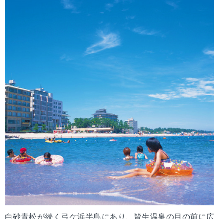
mail_outline
お問い合わせ
search
白砂青松が続く弓ケ浜半島にあり、皆生温泉の目の前に広