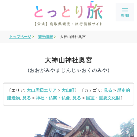
トップページ
観光情報
大神山神社奥宮
旅行会社・企業向け情報
教育旅行
大神山神社奥宮
鳥取県フィルムコミッション
(おおがみやまじんじゃおくのみや)
鳥取まるわかり
アクセス
〔エリア:
大山周辺エリア
>
大山町
〕 〔カテゴリ:
見る
>
歴史的
建造物
,
見る
>
神社・仏閣・仏像
,
見る
>
国宝・重要文化財
〕
会員ページ
宿泊案内
language
English