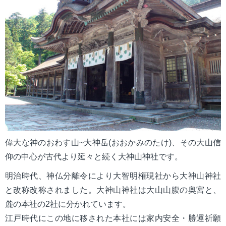
mail_outline
お問い合わせ
search
偉大な神のおわす山~大神岳(おおかみのたけ)、その大山信
仰の中心が古代より延々と続く大神山神社です。
明治時代、神仏分離令により大智明権現社から大神山神社
と改称改称されました。大神山神社は大山山腹の奥宮と、
麓の本社の2社に分かれています。
江戸時代にこの地に移された本社には家内安全・勝運祈願