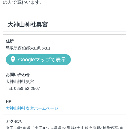
の人で賑わいます。
大神山神社奥宮
住所
鳥取県西伯郡大山町大山
location_on
Googleマップで表示
お問い合わせ
大神山神社奥宮
TEL 0859-52-2507
HP
大神山神社奥宮ホームページ
アクセス
米子自動車道「米子IC」~県道24号線(大山観光道路)博労座駐車