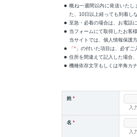
概ね一週間以内に発送いたし
た、10日以上経っても到着し
至急・必着の場合は、お電話にてお問合
当フォームにて取得したお客
当サイトでは、個人情報保護方
「
*
」の付いた項目は、必ずご
住所を間違えて記入した場合
機種依存文字もしくは半角カ
姓
*
入力
名
*
入力