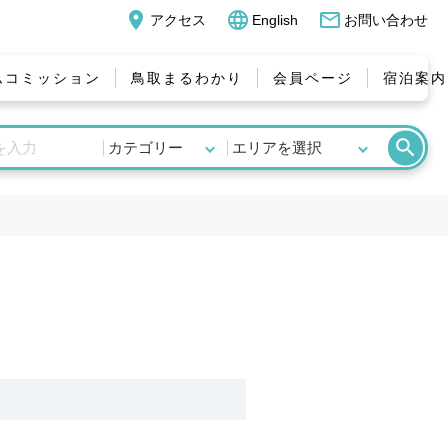
place
language
mail_outline
アクセス
English
お問い合わせ
ムコミッション
鳥取まるわかり
会員ページ
宿泊案内
search