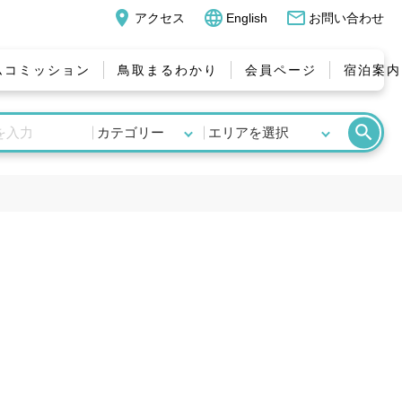
place
language
mail_outline
アクセス
English
お問い合わせ
ムコミッション
鳥取まるわかり
会員ページ
宿泊案内
search