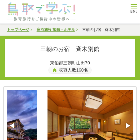
鳥取県観光連盟
edit
旅行会社・企業向け情報
トップページ
宿泊施設 旅館・ホテル
三朝のお宿 斉木別館
学習体験
教育旅行
フィルムコミッション
hotel
三朝のお宿 斉木別館
宿泊施設
東伯郡三朝町山田70
shopping_bag
home
収容人数160名
食べる・買う
flag
モデルコース
mail
お問い合わせ