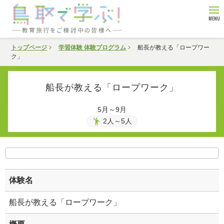
鳥取県観光連盟
edit
旅行会社・企業向け情報
トップページ
学習体験 体験プログラム
船長が教える「ロープワー
学習体験
ク」
教育旅行
フィルムコミッション
hotel
宿泊施設
船長が教える「ロープワーク」
shopping_bag
5月～9月
食べる・買う
emoji_people
2人～5人
flag
モデルコース
mail
お問い合わせ
体験名
船長が教える「ロープワーク」