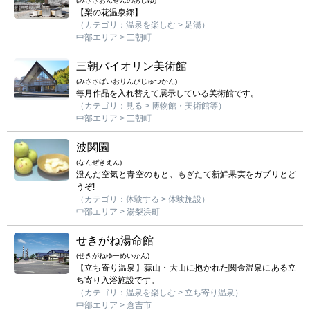
(みささおんせんのあしゆ)
【梨の花温泉郷】
（カテゴリ：温泉を楽しむ > 足湯）
中部エリア > 三朝町
三朝バイオリン美術館
(みささばいおりんびじゅつかん)
毎月作品を入れ替えて展示している美術館です。
（カテゴリ：見る > 博物館・美術館等）
中部エリア > 三朝町
波関園
(なんぜきえん)
澄んだ空気と青空のもと、もぎたて新鮮果実をガブリとど
うぞ!
（カテゴリ：体験する > 体験施設）
中部エリア > 湯梨浜町
せきがね湯命館
(せきがねゆーめいかん)
【立ち寄り温泉】蒜山・大山に抱かれた関金温泉にある立
ち寄り入浴施設です。
（カテゴリ：温泉を楽しむ > 立ち寄り温泉）
中部エリア > 倉吉市