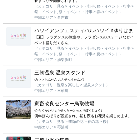
春まつりが開催されます。
（カテゴリ：見る > イベント・行事, 祭・イベント・行事 >
mail_outline
お問い合わせ
祭・イベント, 祭・イベント・行事 > 春のイベント）
中部エリア > 倉吉市
search
ハワイアンフェスティバルハワイinゆりはま
【夏】フラダンスの教室や、フラダンスのステージなどイ
ベント盛りだくさん。
（カテゴリ：見る > イベント・行事, 祭・イベント・行事 >
祭・イベント, 祭・イベント・行事 > 夏のイベント）
中部エリア > 湯梨浜町
三朝温泉 温泉スタンド
(みささおんせん おんせんすたんど)
（カテゴリ：温泉を楽しむ > 温泉スタンド）
中部エリア > 三朝町
家畜改良センター鳥取牧場
(かちくかいりょうせんたーとっとりぼくじょう)
例年ぼんぼりが設置され、昼も夜もお花見を楽しめます。
（カテゴリ：見る > 季節の花 > 春の花 > 桜）
中部エリア > 琴浦町