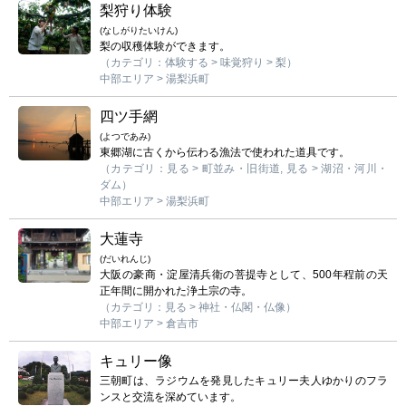
梨狩り体験
(なしがりたいけん)
梨の収穫体験ができます。
（カテゴリ：体験する > 味覚狩り > 梨）
中部エリア > 湯梨浜町
四ツ手網
(よつであみ)
東郷湖に古くから伝わる漁法で使われた道具です。
（カテゴリ：見る > 町並み・旧街道, 見る > 湖沼・河川・
ダム）
中部エリア > 湯梨浜町
大蓮寺
(だいれんじ)
大阪の豪商・淀屋清兵衛の菩提寺として、500年程前の天
正年間に開かれた浄土宗の寺。
（カテゴリ：見る > 神社・仏閣・仏像）
中部エリア > 倉吉市
キュリー像
三朝町は、ラジウムを発見したキュリー夫人ゆかりのフラ
ンスと交流を深めています。