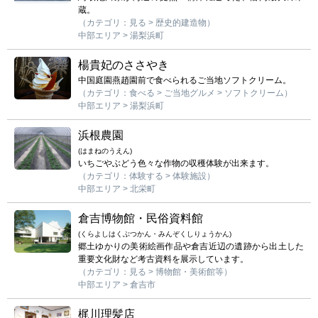
蔵。
（カテゴリ：見る > 歴史的建造物）
中部エリア > 湯梨浜町
楊貴妃のささやき
中国庭園燕趙園前で食べられるご当地ソフトクリーム。
（カテゴリ：食べる > ご当地グルメ > ソフトクリーム）
中部エリア > 湯梨浜町
浜根農園
(はまねのうえん)
いちごやぶどう色々な作物の収穫体験が出来ます。
（カテゴリ：体験する > 体験施設）
中部エリア > 北栄町
倉吉博物館・民俗資料館
(くらよしはくぶつかん・みんぞくしりょうかん)
郷土ゆかりの美術絵画作品や倉吉近辺の遺跡から出土した
重要文化財など考古資料を展示しています。
（カテゴリ：見る > 博物館・美術館等）
中部エリア > 倉吉市
梶川理髪店