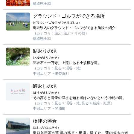
鳥取県全域
グラウンド・ゴルフができる場所
(グラウンドゴルフができるばしょ)
鳥取県内のグラウンド・ゴルフができる施設の紹介
（カテゴリ：遊ぶ, 遊ぶ > その他）
鳥取県全域
鮎返りの滝
(あゆがえりのたき)
羽衣石の十万寺川上流にある小規模な滝。
（カテゴリ：見る > 渓谷・滝）
中部エリア > 湯梨浜町
鱒返しの滝
(ますがえしのたき)
その高さと滝壷の深さを知る者はいないという神秘の滝。
（カテゴリ：見る > 渓谷・滝, 見る > 新緑・紅葉）
中部エリア > 琴浦町
橋津の藩倉
(はしづのはんそう)
鳥取池田家が海運の拠点・橋津に建てた、藩内最大の米