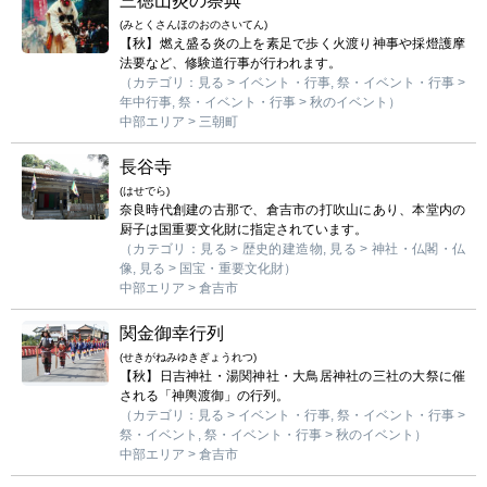
三徳山炎の祭典
(みとくさんほのおのさいてん)
【秋】燃え盛る炎の上を素足で歩く火渡り神事や採燈護摩
法要など、修験道行事が行われます。
（カテゴリ：見る > イベント・行事, 祭・イベント・行事 >
年中行事, 祭・イベント・行事 > 秋のイベント）
中部エリア > 三朝町
長谷寺
(はせでら)
奈良時代創建の古那で、倉吉市の打吹山にあり、本堂内の
厨子は国重要文化財に指定されています。
（カテゴリ：見る > 歴史的建造物, 見る > 神社・仏閣・仏
像, 見る > 国宝・重要文化財）
中部エリア > 倉吉市
関金御幸行列
(せきがねみゆきぎょうれつ)
【秋】日吉神社・湯関神社・大鳥居神社の三社の大祭に催
される「神輿渡御」の行列。
（カテゴリ：見る > イベント・行事, 祭・イベント・行事 >
祭・イベント, 祭・イベント・行事 > 秋のイベント）
中部エリア > 倉吉市