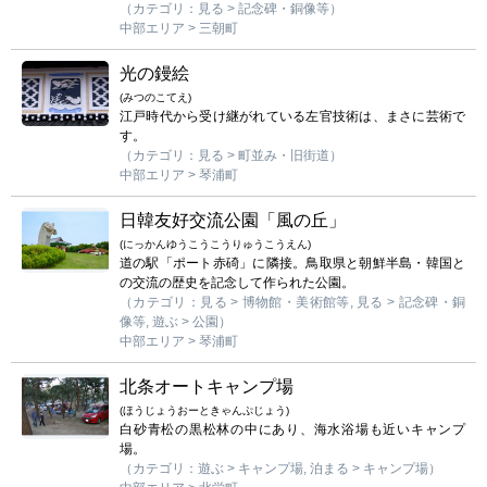
（カテゴリ：見る > 記念碑・銅像等）
中部エリア > 三朝町
光の鏝絵
(みつのこてえ)
江戸時代から受け継がれている左官技術は、まさに芸術で
す。
（カテゴリ：見る > 町並み・旧街道）
中部エリア > 琴浦町
日韓友好交流公園「風の丘」
(にっかんゆうこうこうりゅうこうえん)
道の駅「ポート赤碕」に隣接。鳥取県と朝鮮半島・韓国と
の交流の歴史を記念して作られた公園。
（カテゴリ：見る > 博物館・美術館等, 見る > 記念碑・銅
像等, 遊ぶ > 公園）
中部エリア > 琴浦町
北条オートキャンプ場
(ほうじょうおーときゃんぷじょう)
白砂青松の黒松林の中にあり、海水浴場も近いキャンプ
場。
（カテゴリ：遊ぶ > キャンプ場, 泊まる > キャンプ場）