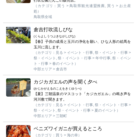
打吹公園だんごの販売店。
（カテゴリ：買う > 鳥取県観光連盟推薦, 買う > お土産
処）
鳥取県全域
倉吉打吹流しびな
(くらよしうつぶきながしびな)
【春】子供の成長と玉川の浄化を願い、ひな人形の絵馬を
玉川に流します。
（カテゴリ：見る > イベント・行事, 祭・イベント・行事 >
祭・イベント, 祭・イベント・行事 > 年中行事, 祭・イベン
ト・行事 > 春のイベント）
中部エリア > 倉吉市
カジカガエルの声を聞く夕べ
(かじかがえるのこえをきくゆうべ)
【夏】三朝温泉のマスコット「カジカガエル」の鳴き声を
河川敷で聞きます。
（カテゴリ：見る > イベント・行事, 祭・イベント・行事 >
祭・イベント, 祭・イベント・行事 > 夏のイベント）
中部エリア > 三朝町
ベニズワイガニが買えるところ
（カテゴリ：買う > 海の幸）