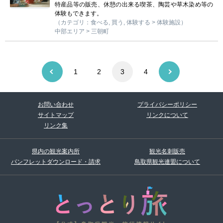
特産品等の販売、休憩の出来る喫茶、陶芸や草木染め等の
体験もできます。
（カテゴリ：食べる, 買う, 体験する > 体験施設）
中部エリア > 三朝町
1
2
3
4
お問い合わせ
プライバシーポリシー
サイトマップ
リンクについて
リンク集
県内の観光案内所
観光名刺販売
パンフレットダウンロード・請求
鳥取県観光連盟について