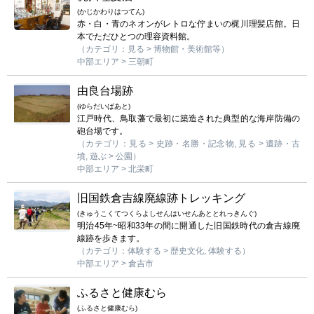
(かじかわりはつてん)
赤・白・青のネオンがレトロな佇まいの梶川理髪店館。日
本でただひとつの理容資料館。
（カテゴリ：見る > 博物館・美術館等）
中部エリア > 三朝町
由良台場跡
(ゆらだいばあと)
江戸時代、鳥取藩で最初に築造された典型的な海岸防備の
砲台場です。
（カテゴリ：見る > 史跡・名勝・記念物, 見る > 遺跡・古
墳, 遊ぶ > 公園）
中部エリア > 北栄町
旧国鉄倉吉線廃線跡トレッキング
(きゅうこくてつくらよしせんはいせんあととれっきんぐ)
明治45年~昭和33年の間に開通した旧国鉄時代の倉吉線廃
線跡を歩きます。
（カテゴリ：体験する > 歴史文化, 体験する）
中部エリア > 倉吉市
ふるさと健康むら
(ふるさと健康むら)