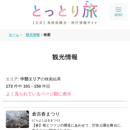
ホーム
観光情報
検索
旅行会社・企業向け情報
教育旅行
観光情報
鳥取県フィルムコミッション
鳥取まるわかり
エリア:
中部エリア
の検索結果
アクセス
173
件中
101 - 150
件目
よく見られているページ順に表示
会員ページ
宿泊案内
倉吉春まつり
language
(くらよしはるまつり)
English
【春】桜とツツジの開花にあわせて、打吹公園を舞台に、