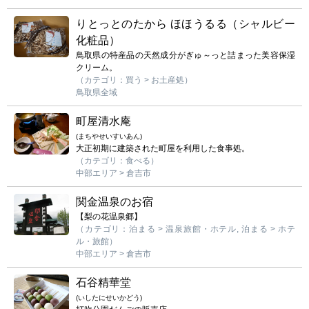
りとっとのたから ほほうるる（シャルビー
化粧品）
鳥取県の特産品の天然成分がぎゅ～っと詰まった美容保湿
クリーム。
（カテゴリ：買う > お土産処）
鳥取県全域
町屋清水庵
(まちやせいすいあん)
大正初期に建築された町屋を利用した食事処。
（カテゴリ：食べる）
中部エリア > 倉吉市
関金温泉のお宿
【梨の花温泉郷】
（カテゴリ：泊まる > 温泉旅館・ホテル, 泊まる > ホテ
ル・旅館）
中部エリア > 倉吉市
石谷精華堂
(いしたにせいかどう)