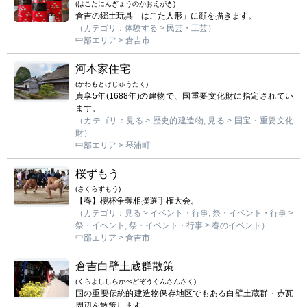
(はこたにんぎょうのかおえがき)
倉吉の郷土玩具「はこた人形」に顔を描きます。
（カテゴリ：体験する > 民芸・工芸）
中部エリア > 倉吉市
河本家住宅
(かわもとけじゅうたく)
貞享5年(1688年)の建物で、国重要文化財に指定されてい
ます。
（カテゴリ：見る > 歴史的建造物, 見る > 国宝・重要文化
財）
中部エリア > 琴浦町
桜ずもう
(さくらずもう)
【春】櫻杯争奪相撲選手権大会。
（カテゴリ：見る > イベント・行事, 祭・イベント・行事 >
祭・イベント, 祭・イベント・行事 > 春のイベント）
中部エリア > 倉吉市
倉吉白壁土蔵群散策
(くらよししらかべどぞうぐんさんさく)
国の重要伝統的建造物保存地区でもある白壁土蔵群・赤瓦
周辺を散策します。