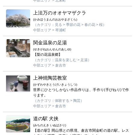
中部エリア > 北栄町
上法万のオオヤマザクラ
(かみほうまんのおおやまざくら)
（カテゴリ：見る > 季節の花 > 春の花 > 桜）
中部エリア > 琴浦町
関金温泉の足湯
(せきがねおんせんのあしゆ)
【梨の花温泉郷】
（カテゴリ：温泉を楽しむ > 足湯）
中部エリア > 倉吉市
上神焼陶芸教室
(かずわやきとうげいきょうしつ)
世界にひとつしかない作品作りは、手作り(手びねり)で作
ります。
（カテゴリ：体験する > 陶芸）
中部エリア > 倉吉市
道の駅 犬挟
(みちのえき いぬばさり)
【道の駅】岡山県との県境、倉吉市関金町の道の駅。レス