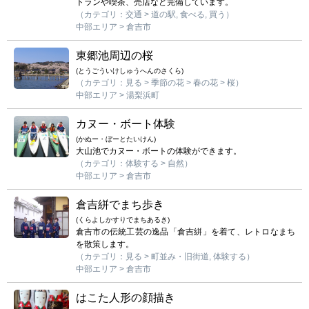
トランや喫茶、売店など完備しています。
（カテゴリ：交通 > 道の駅, 食べる, 買う）
中部エリア > 倉吉市
東郷池周辺の桜
(とうごういけしゅうへんのさくら)
（カテゴリ：見る > 季節の花 > 春の花 > 桜）
中部エリア > 湯梨浜町
カヌー・ボート体験
(かぬー・ぼーとたいけん)
大山池でカヌー・ボートの体験ができます。
（カテゴリ：体験する > 自然）
中部エリア > 倉吉市
倉吉絣でまち歩き
(くらよしかすりでまちあるき)
倉吉市の伝統工芸の逸品「倉吉絣」を着て、レトロなまち
を散策します。
（カテゴリ：見る > 町並み・旧街道, 体験する）
中部エリア > 倉吉市
はこた人形の顔描き