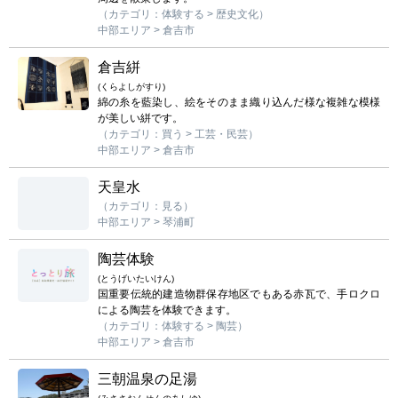
（カテゴリ：体験する > 歴史文化）
中部エリア > 倉吉市
倉吉絣
(くらよしがすり)
綿の糸を藍染し、絵をそのまま織り込んだ様な複雑な模様
が美しい絣です。
（カテゴリ：買う > 工芸・民芸）
中部エリア > 倉吉市
天皇水
（カテゴリ：見る）
中部エリア > 琴浦町
陶芸体験
(とうげいたいけん)
国重要伝統的建造物群保存地区でもある赤瓦で、手ロクロ
による陶芸を体験できます。
（カテゴリ：体験する > 陶芸）
中部エリア > 倉吉市
三朝温泉の足湯